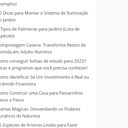
xemplos!
0 Dicas para Montar o Sistema de Iluminação
o Jardim
 Tipos de Palmeiras para Jardins (Lista de
spécies)
ompostagem Caseira: Transforme Restos de
omida em Adubo Nutritivo
omo conseguir bolsas de estudo para 2025?
icas e programas que você precisa conhecer!
omo Identificar Se Um Investimento é Real ou
irâmide Financeira
omo Construir uma Casa para Passarinhos
asso a Passo
lantas Mágicas: Desvendando os Poderes
urativos da Natureza
5 Espécies de Árvores Lindas para Fazer