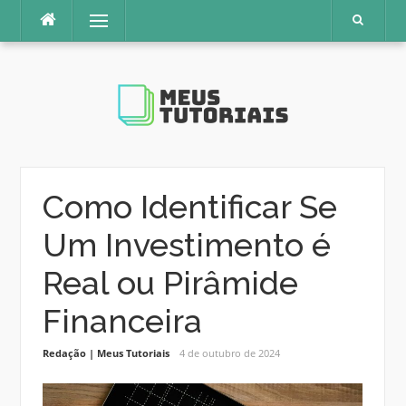
Pular
Menu
para
o
conteúdo
Como Identificar Se
Um Investimento é
Real ou Pirâmide
Financeira
Redação | Meus Tutoriais
4 de outubro de 2024