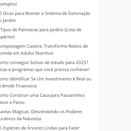
xemplos!
0 Dicas para Montar o Sistema de Iluminação
o Jardim
 Tipos de Palmeiras para Jardins (Lista de
spécies)
ompostagem Caseira: Transforme Restos de
omida em Adubo Nutritivo
omo conseguir bolsas de estudo para 2025?
icas e programas que você precisa conhecer!
omo Identificar Se Um Investimento é Real ou
irâmide Financeira
omo Construir uma Casa para Passarinhos
asso a Passo
lantas Mágicas: Desvendando os Poderes
urativos da Natureza
5 Espécies de Árvores Lindas para Fazer