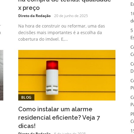
E
x preço
1
Direto da Redação
20 de junho de 2025
d
r
Na hora de construir ou reformar, uma das
5
m
decisões mais importantes é a escolha da
E
cobertura do imóvel. E,...
C
C
C
D
C
P
C
BLOG
P
Como instalar um alarme
P
residencial eficiente? Veja 7
C
dicas!
1
Direto da Redação
6 de junho de 2025