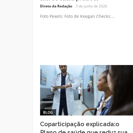
Direto da Redação
3 de junho de 2026
Foto Pexels: Foto de Keegan Checks:...
BLOG
Coparticipação explicada:o
Plano de saúde que reduz sua