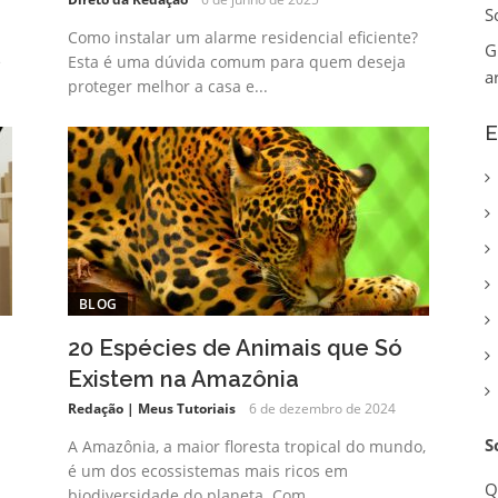
S
Como instalar um alarme residencial eficiente?
G
e
Esta é uma dúvida comum para quem deseja
a
proteger melhor a casa e...
E
BLOG
20 Espécies de Animais que Só
Existem na Amazônia
Redação | Meus Tutoriais
6 de dezembro de 2024
S
A Amazônia, a maior floresta tropical do mundo,
é um dos ecossistemas mais ricos em
Q
biodiversidade do planeta. Com...