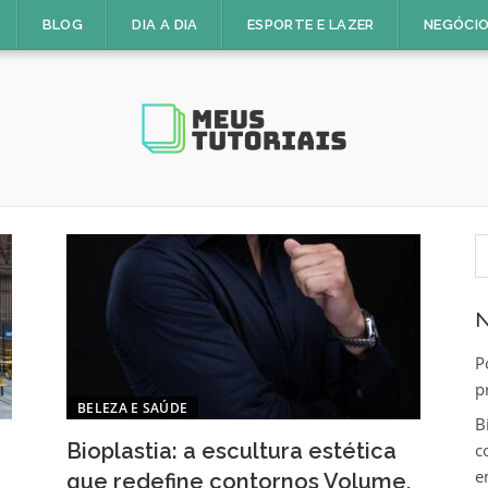
BLOG
DIA A DIA
ESPORTE E LAZER
NEGÓCIO
P
p
N
P
p
BELEZA E SAÚDE
B
Bioplastia: a escultura estética
c
e
que redefine contornos Volume,