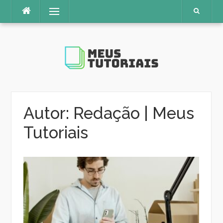
Pular
Menu
para
o
conteúdo
Autor:
Redação | Meus
Tutoriais