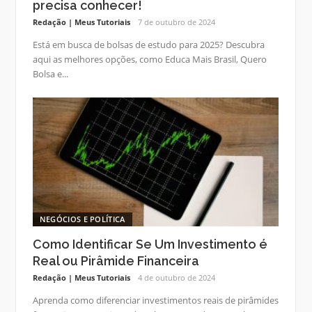
precisa conhecer!
Redação | Meus Tutoriais
7 de outubro de 2024
Está em busca de bolsas de estudo para 2025? Descubra
aqui as melhores opções, como Educa Mais Brasil, Quero
Bolsa e...
NEGÓCIOS E POLÍTICA
Como Identificar Se Um Investimento é
Real ou Pirâmide Financeira
Redação | Meus Tutoriais
4 de outubro de 2024
Aprenda como diferenciar investimentos reais de pirâmides