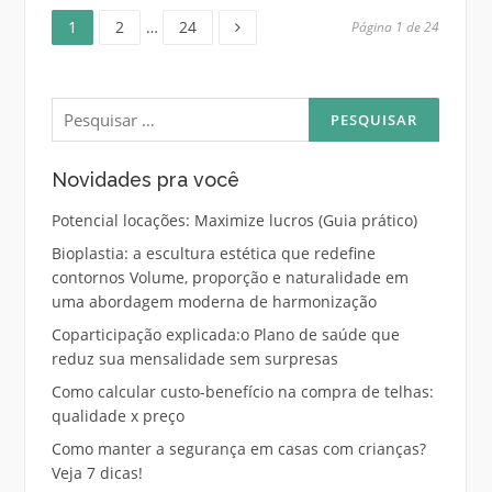
Página
Página
Página
Paginação
1
2
…
24
Página 1 de 24
de
Pesquisar
posts
por:
Novidades pra você
Potencial locações: Maximize lucros (Guia prático)
Bioplastia: a escultura estética que redefine
contornos Volume, proporção e naturalidade em
uma abordagem moderna de harmonização
Coparticipação explicada:o Plano de saúde que
reduz sua mensalidade sem surpresas
Como calcular custo-benefício na compra de telhas:
qualidade x preço
Como manter a segurança em casas com crianças?
Veja 7 dicas!