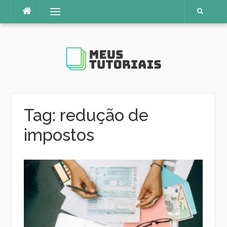
Pular
Menu
para
o
conteúdo
Tag:
redução de
impostos