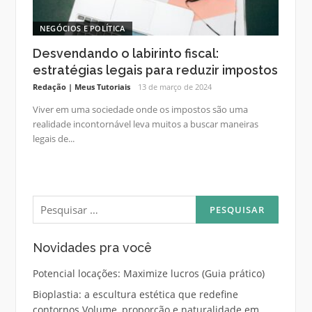
NEGÓCIOS E POLÍTICA
Desvendando o labirinto fiscal:
estratégias legais para reduzir impostos
Redação | Meus Tutoriais
13 de março de 2024
Viver em uma sociedade onde os impostos são uma
realidade incontornável leva muitos a buscar maneiras
legais de...
Pesquisar
por:
Novidades pra você
Potencial locações: Maximize lucros (Guia prático)
Bioplastia: a escultura estética que redefine
contornos Volume, proporção e naturalidade em