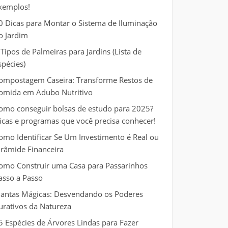
xemplos!
0 Dicas para Montar o Sistema de Iluminação
o Jardim
 Tipos de Palmeiras para Jardins (Lista de
spécies)
ompostagem Caseira: Transforme Restos de
omida em Adubo Nutritivo
omo conseguir bolsas de estudo para 2025?
icas e programas que você precisa conhecer!
omo Identificar Se Um Investimento é Real ou
irâmide Financeira
omo Construir uma Casa para Passarinhos
asso a Passo
lantas Mágicas: Desvendando os Poderes
urativos da Natureza
5 Espécies de Árvores Lindas para Fazer