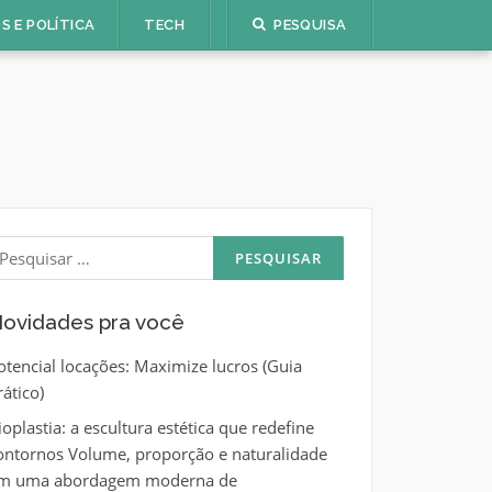
S E POLÍTICA
TECH
PESQUISA
esquisar
or:
ovidades pra você
otencial locações: Maximize lucros (Guia
rático)
ioplastia: a escultura estética que redefine
ontornos Volume, proporção e naturalidade
m uma abordagem moderna de