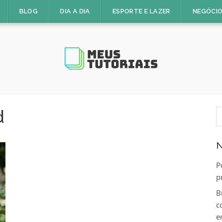
BLOG
DIA A DIA
ESPORTE E LAZER
NEGÓCIO
P
d
p
N
P
p
B
c
e