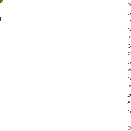
h
C
!
r
C
t
C
c
C
V
C
I
2
A
C
c
O