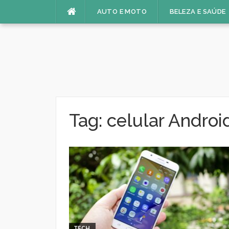
Pular
AUTO E MOTO
BELEZA E SAÚDE
para
o
conteúdo
Tag:
celular Androi
TECH