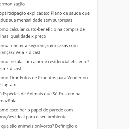
armonização
oparticipação explicada:o Plano de saúde que
eduz sua mensalidade sem surpresas
omo calcular custo-benefício na compra de
elhas: qualidade x preço
omo manter a segurança em casas com
rianças? Veja 7 dicas!
omo instalar um alarme residencial eficiente?
eja 7 dicas!
omo Tirar Fotos de Produtos para Vender no
nstagram
0 Espécies de Animais que Só Existem na
mazônia
omo escolher o papel de parede com
orações ideal para o seu ambiente
 que são animais onívoros? Definição e