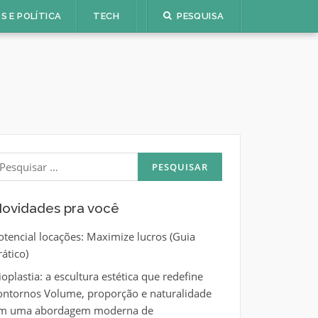
S E POLÍTICA
TECH
PESQUISA
esquisar
or:
ovidades pra você
otencial locações: Maximize lucros (Guia
rático)
ioplastia: a escultura estética que redefine
ontornos Volume, proporção e naturalidade
m uma abordagem moderna de