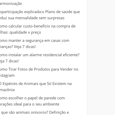
armonização
oparticipação explicada:o Plano de saúde que
eduz sua mensalidade sem surpresas
omo calcular custo-benefício na compra de
elhas: qualidade x preço
omo manter a segurança em casas com
rianças? Veja 7 dicas!
omo instalar um alarme residencial eficiente?
eja 7 dicas!
omo Tirar Fotos de Produtos para Vender no
nstagram
0 Espécies de Animais que Só Existem na
mazônia
omo escolher o papel de parede com
orações ideal para o seu ambiente
 que são animais onívoros? Definição e