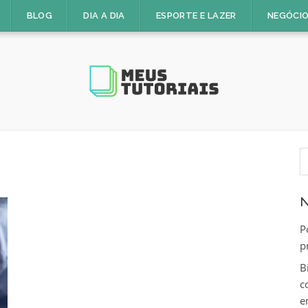
BLOG
DIA A DIA
ESPORTE E LAZER
NEGÓCIO
P
p
N
P
p
B
c
e