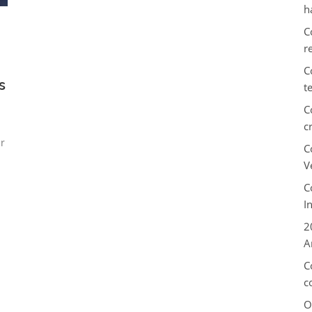
h
C
r
C
s
t
C
c
r
C
V
C
I
2
A
C
c
O