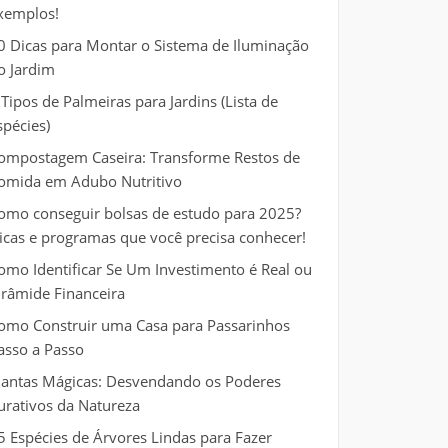
xemplos!
0 Dicas para Montar o Sistema de Iluminação
o Jardim
 Tipos de Palmeiras para Jardins (Lista de
spécies)
ompostagem Caseira: Transforme Restos de
omida em Adubo Nutritivo
omo conseguir bolsas de estudo para 2025?
icas e programas que você precisa conhecer!
omo Identificar Se Um Investimento é Real ou
irâmide Financeira
omo Construir uma Casa para Passarinhos
asso a Passo
lantas Mágicas: Desvendando os Poderes
urativos da Natureza
5 Espécies de Árvores Lindas para Fazer