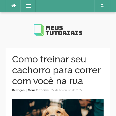
Pular
Menu
para
o
conteúdo
Como treinar seu
cachorro para correr
com você na rua
Redação | Meus Tutoriais
22 de fevereiro de 2022