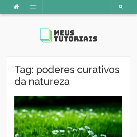
Pular
Menu
para
o
conteúdo
Tag:
poderes curativos
da natureza