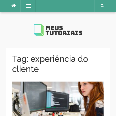
Pular
Menu
para
o
conteúdo
Tag:
experiência do
cliente