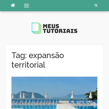
Pular
Menu
para
o
conteúdo
Tag:
expansão
territorial