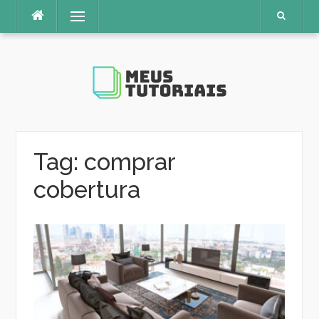
Pular
Menu
para
o
conteúdo
Tag:
comprar
cobertura