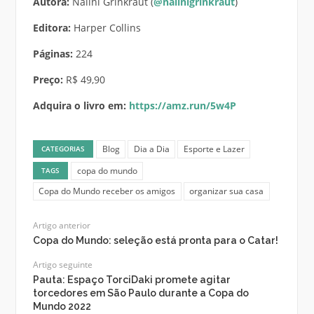
Autora:
Nalini Grinkraut (
@nalinigrinkraut
)
Editora:
Harper Collins
Páginas:
224
Preço:
R$ 49,90
Adquira o livro em:
https://amz.run/5w4P
Blog
Dia a Dia
Esporte e Lazer
CATEGORIAS
copa do mundo
TAGS
Copa do Mundo receber os amigos
organizar sua casa
Artigo anterior
Copa do Mundo: seleção está pronta para o Catar!
Artigo seguinte
Pauta: Espaço TorciDaki promete agitar
torcedores em São Paulo durante a Copa do
Mundo 2022