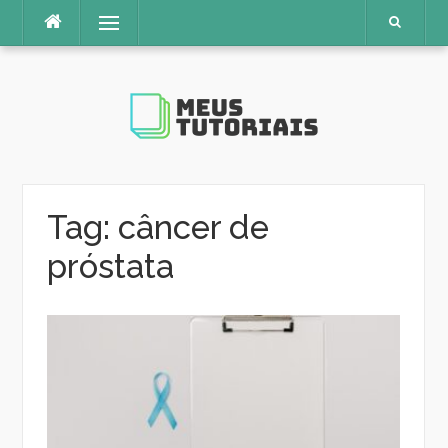
Pular
Menu
para
o
conteúdo
Tag:
câncer de
próstata