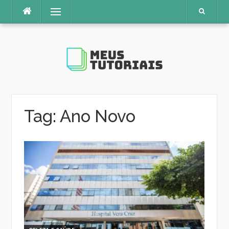
Pular
Menu
para
o
conteúdo
Tag:
Ano Novo