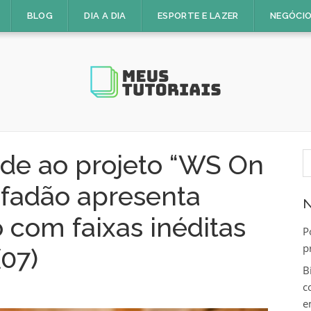
BLOG
DIA A DIA
ESPORTE E LAZER
NEGÓCIO
P
de ao projeto “WS On
p
afadão apresenta
N
com faixas inéditas
P
p
(07)
B
c
e