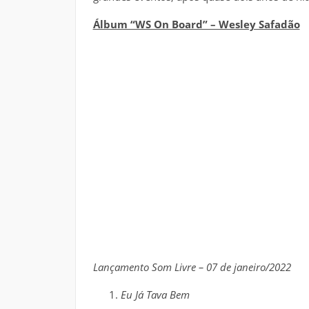
Álbum “WS On Board” – Wesley Safadão
Lançamento Som Livre – 07 de janeiro/2022
Eu Já Tava Bem