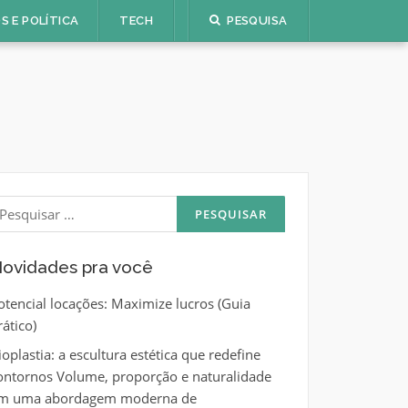
S E POLÍTICA
TECH
PESQUISA
esquisar
or:
ovidades pra você
otencial locações: Maximize lucros (Guia
rático)
ioplastia: a escultura estética que redefine
ontornos Volume, proporção e naturalidade
m uma abordagem moderna de