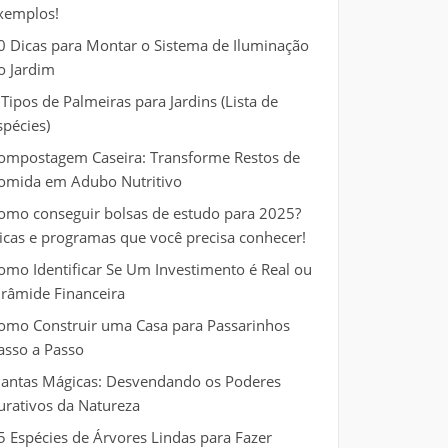
xemplos!
0 Dicas para Montar o Sistema de Iluminação
o Jardim
 Tipos de Palmeiras para Jardins (Lista de
spécies)
ompostagem Caseira: Transforme Restos de
omida em Adubo Nutritivo
omo conseguir bolsas de estudo para 2025?
icas e programas que você precisa conhecer!
omo Identificar Se Um Investimento é Real ou
irâmide Financeira
omo Construir uma Casa para Passarinhos
asso a Passo
lantas Mágicas: Desvendando os Poderes
urativos da Natureza
5 Espécies de Árvores Lindas para Fazer