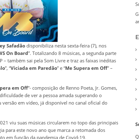
S
G
a
E
ey Safadão
disponibiliza nesta sexta-feira (7), nos
WS On Board
”. Totalizando 8 músicas, a segunda parte
 – também sai pela Som Livre e traz as faixas inéditas
lo
”, “
Viciada em Paredão
” e “
Me Supera em Off
” –
pera em Off
”- composição de Renno Poeta, Jr. Gomes,
 a dificuldade de ver a pessoa amada superando o
ersão em vídeo, já disponível no canal oficial do
021 viu suas músicas circularem no topo das principais
S
rgia para este novo ano que marca a retomada dos
Q
iato em função da pandemia de Covid-19.