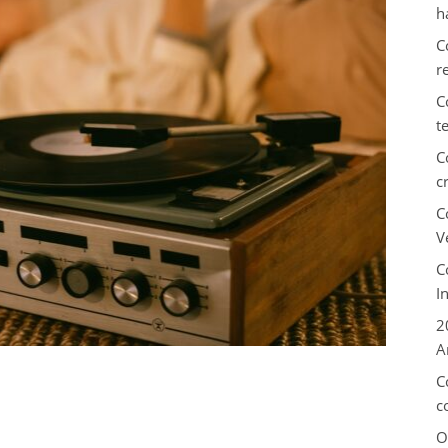
h
C
r
C
t
C
c
C
V
C
I
2
A
C
c
O