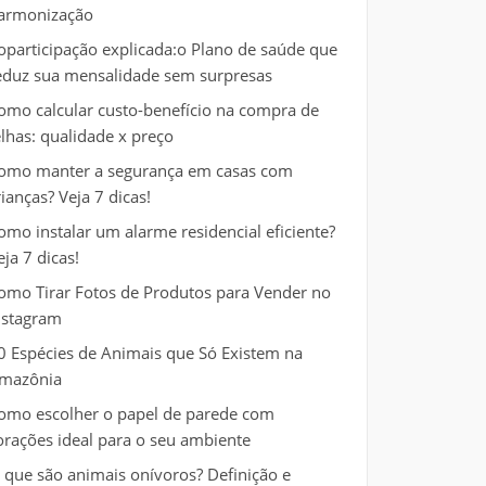
armonização
oparticipação explicada:o Plano de saúde que
eduz sua mensalidade sem surpresas
omo calcular custo-benefício na compra de
elhas: qualidade x preço
omo manter a segurança em casas com
rianças? Veja 7 dicas!
omo instalar um alarme residencial eficiente?
eja 7 dicas!
omo Tirar Fotos de Produtos para Vender no
nstagram
0 Espécies de Animais que Só Existem na
mazônia
omo escolher o papel de parede com
orações ideal para o seu ambiente
 que são animais onívoros? Definição e