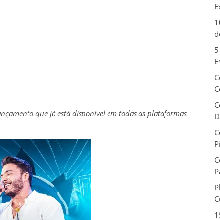
E
1
d
5
E
C
C
C
nçamento que já está disponível em todas as plataformas
D
C
P
C
P
P
C
1