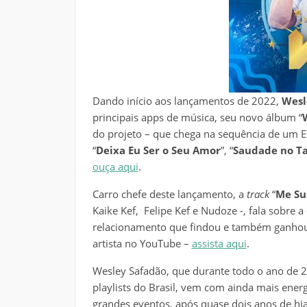
Dando início aos lançamentos de 2022,
Wesl
principais apps de música, seu novo álbum “
do projeto – que chega na sequência de um EP
“
Deixa Eu Ser o Seu Amor
”, “
Saudade no Ta
ouça aqui
.
Carro chefe deste lançamento, a
track
“
Me Su
Kaike Kef, Felipe Kef e Nudoze -, fala sobre
relacionamento que findou e também ganhou v
artista no YouTube –
assista aqui
.
Wesley Safadão, que durante todo o ano de 2
playlists do Brasil, vem com ainda mais ene
grandes eventos, após quase dois anos de h