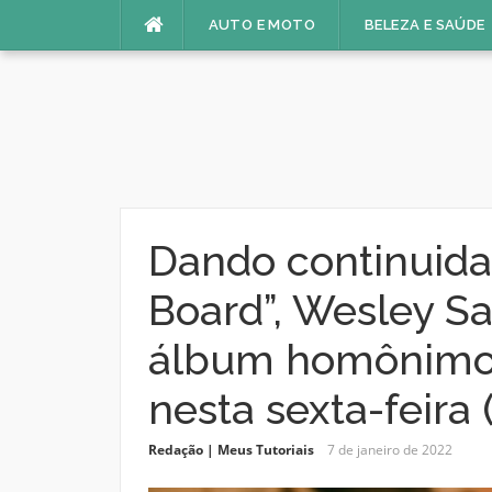
Pular
AUTO E MOTO
BELEZA E SAÚDE
para
o
conteúdo
Dando continuida
Board”, Wesley S
álbum homônimo 
nesta sexta-feira 
Redação | Meus Tutoriais
7 de janeiro de 2022