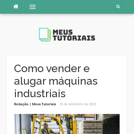
Pular
Menu
para
o
conteúdo
Como vender e
alugar máquinas
industriais
Redação | Meus Tutoriais
18 de setembro de 2023